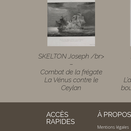
SKELTON Joseph /br>
–
Combat de la frégate
La Vénus contre le
L’
Ceylan
bou
ACCÈS
À PROPO
RAPIDES
Mentions légales