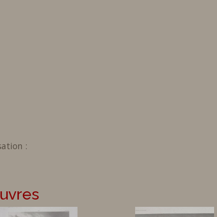
sation :
euvres