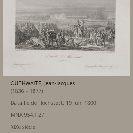
OUTHWAITE, Jean-Jacques
(1836 – 1877)
Bataille de Hochstett, 19 juin 1800
MNA 954.1.27
XIXe siècle