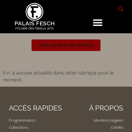
PALAIS FESCH
musée des beaux arts
Index général des artistes
Il n' a aucune actualité dans cette rubrique pour le
moment.
ACCÈS RAPIDES
À PROPOS
Programmation
Mentions légales
Collections
Crédits