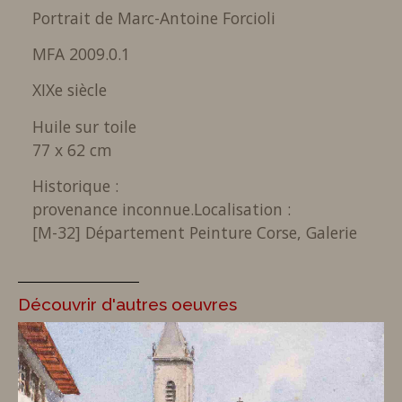
Portrait de Marc-Antoine Forcioli
MFA 2009.0.1
XIXe siècle
Huile sur toile
77 x 62 cm
Historique :
provenance inconnue.
Localisation :
[M-32] Département Peinture Corse, Galerie
Découvrir d'autres oeuvres